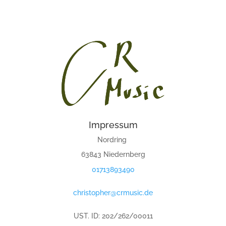
Impressum
Nordring
63843 Niedernberg
01713893490
christopher@crmusic.de
UST. ID: 202/262/00011